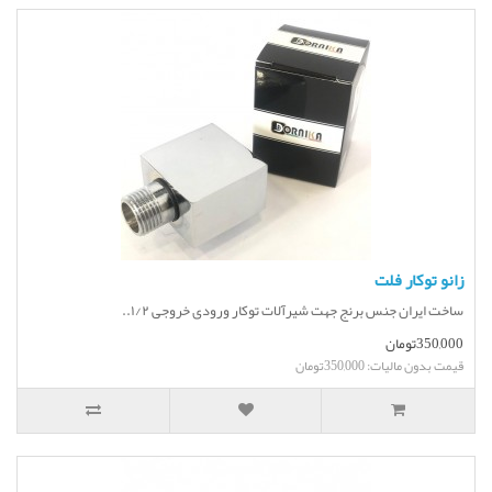
زانو توکار فلت
ساخت ایران جنس برنج جهت شیرآلات توکار ورودی خروجی ۱/۲..
350,000تومان
قیمت بدون مالیات: 350,000تومان