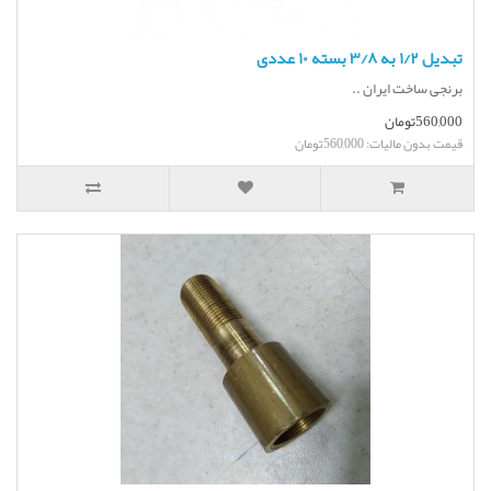
تبدیل ۱/۲ به ۳/۸ بسته ۱۰ عددی
برنجی ساخت ایران ..
560,000تومان
قیمت بدون مالیات: 560,000تومان