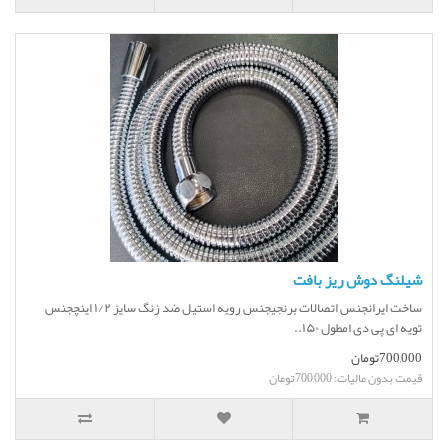
شیلنگ دوش ریز بافت
ساخت ایرانجنس اتصالات برنجیجنس رویه استیل ضد زنگ سایز ۱/۲ اینچجنس
تویه ای پی دی امطول ۱۵۰..
700,000تومان
قیمت بدون مالیات: 700,000تومان