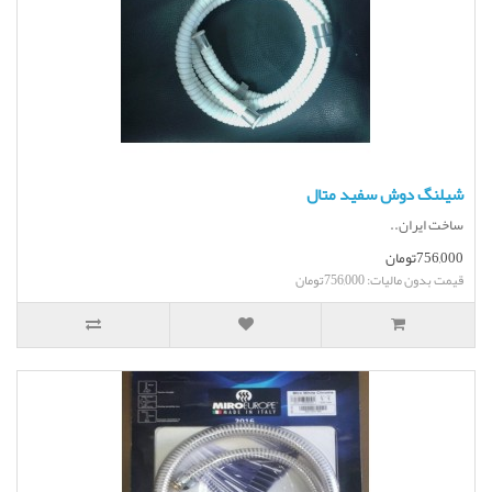
شیلنگ دوش سفید متال
ساخت ایران..
756,000تومان
قیمت بدون مالیات: 756,000تومان