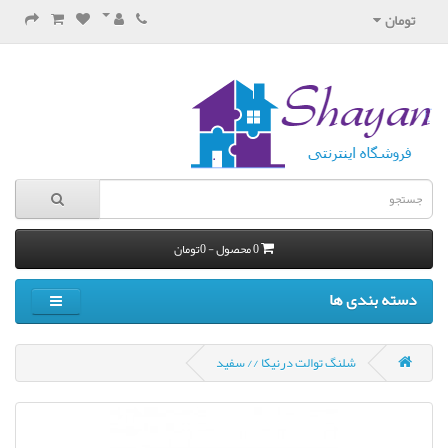
تومان
0 محصول - 0تومان
دسته بندی ها
شلنگ توالت درنیکا // سفید