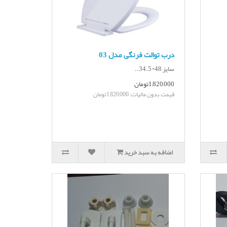
درب توالت فرنگی مدل 03
سایز 48*34.5..
1,820,000تومان
قیمت بدون مالیات: 1,820,000تومان
اضافه به سبد خرید