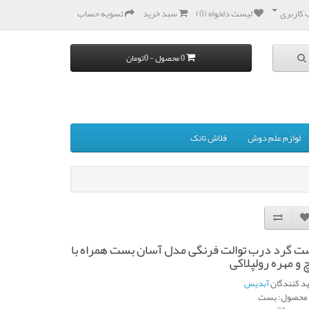
کاربری
لیست دلخواه (0)
سبد خرید
تسویه حساب
0 محصول - 0تومان
لوازم علم دوش
فلاش تانک
ت گرد درب توالت فرنگی مدل آسان بست همراه با
 و مهره رولپلاکی
ید کنندگان
آبدیس
محصول: بست