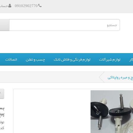
09102902770
حساب 
ار
لوازم شیرآلات
لوازم فرنگی و فلاش تانک
چسب و تفلن
اتصالات
و مهره رولپلاکی
بس
پیچ
تول
کد 