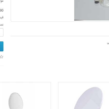
موج
000
قیمت 
تعد
ی