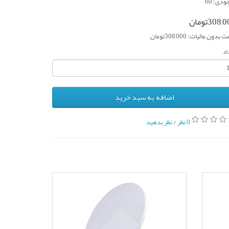
ودی: 60
308,تومان
بدون مالیات: 308,000تومان
اد
اضافه به سبد خرید
0 نظر
/
نظر بدهید