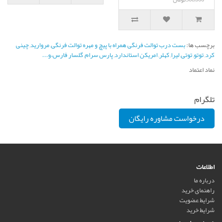
برچسب ها:
بست درب توالت فرنگی همراه با پیچ و مهره توالت فرنگی
,
مروارید
,
چینی
کرد
,
توتو
,
توتی
,
لیرا
,
کهلر
,
امریکن استاندارد
,
پارس سرام
,
گلسار فارس،و...
نماد اعتماد
تلگرام
درخواست مشاوره رایگان
اطلاعات
درباره ما
راهنمای خرید
شرایط عضویت
شرایط خرید