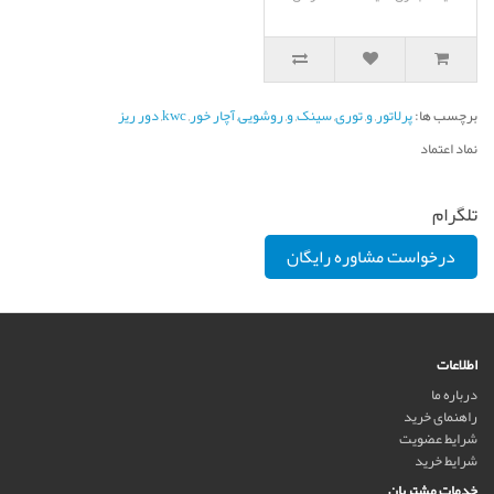
برچسب ها:
پرلاتور
,
و
,
توری
,
سینک
,
و
,
روشویی
,
آچار خور
,
kwc
,
دور ریز
نماد اعتماد
تلگرام
درخواست مشاوره رایگان
اطلاعات
درباره ما
راهنمای خرید
شرایط عضویت
شرایط خرید
خدمات مشتریان