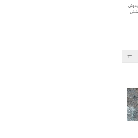
م دوش
ل پا شش