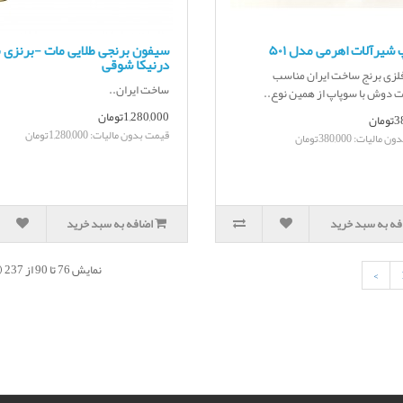
شیرآلات اهرمی مدل ۵۰۱
سیفون برنجی طلایی مات -برنزی 
درنیکا شوقی
زی برنج ساخت ایران مناسب
ساخت ایران..
ت دوش با سوپاپ از همین نوع..
1,280,000تومان
ان
قیمت بدون مالیات: 1,280,000تومان
الیات: 380,000تومان
فه به سبد خرید
اضافه به سبد خرید
نمایش 76 تا 90 از 237 (16 صفحه)
>