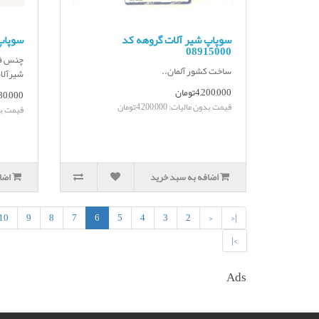
سوپاپ شیر آلات گروهه کد
سوپاپ 
08915000
چنس فل
ساخت کشور آلمان..
شیرآلا
4,200,000تومان
380,000توم
قیمت بدون مالیات: 4,200,000تومان
قیمت بدون م
اضافه به سبد خرید
اضا
10
9
8
7
6
5
4
3
2
<
|<
>|
Ads