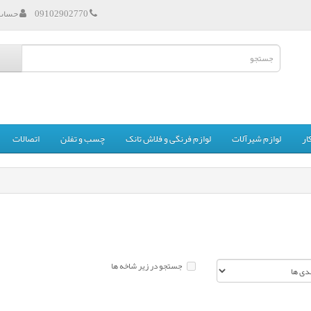
09102902770
حساب 
ار
لوازم شیرآلات
لوازم فرنگی و فلاش تانک
چسب و تفلن
اتصالات
جستجو در زیر شاخه ها