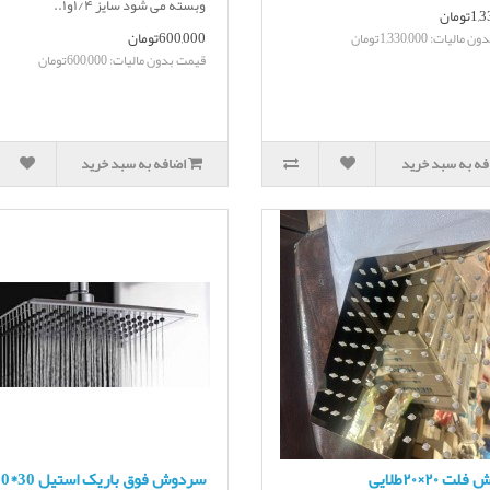
وبسته می شود سایز ۱/۴و۱..
تومان
600,000تومان
لیات: 1,330,000تومان
قیمت بدون مالیات: 600,000تومان
فه به سبد خرید
اضافه به سبد خرید
 ۲۰×۲۰طلایی
سردوش فوق باریک استیل 30*30