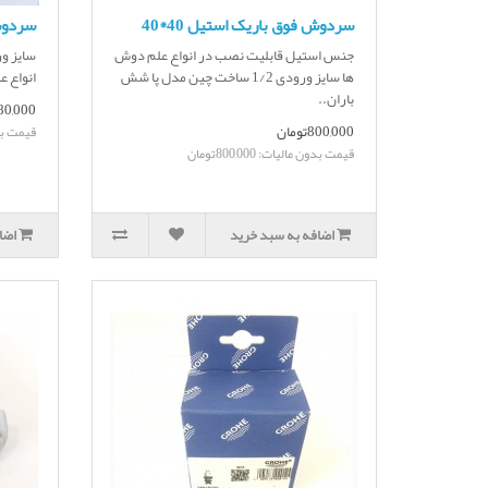
سردوش فوق باریک استیل 40*40
سردوش
جنس استیل قابلیت نصب در انواع علم دوش
ها سایز ورودی 1/2 ساخت چین مدل پا شش
انواع ع
باران..
280,000توم
800,000تومان
قیمت بدون م
قیمت بدون مالیات: 800,000تومان
اضافه به سبد خرید
اضا