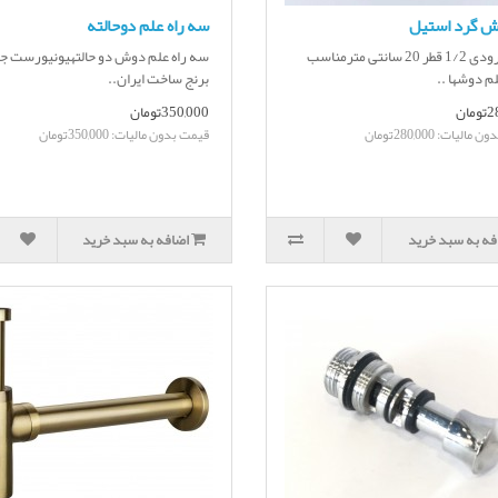
 گرد استیل
سه راه علم دوحالته
سایز ورودی 1/2 قطر 20 سانتی مترمناسب
سه راه علم دوش دو حالتهیونیورست 
لم دوشها ..
برنج ساخت ایران..
ان
350,000تومان
الیات: 280,000تومان
قیمت بدون مالیات: 350,000تومان
فه به سبد خرید
اضافه به سبد خرید