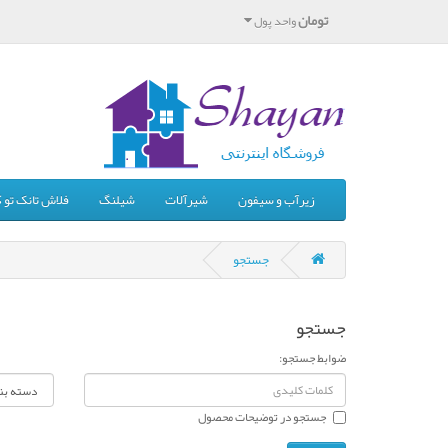
تومان
واحد پول
زیرآب و سیفون
شیرآلات
شیلنگ
فلاش تانک تو ک
جستجو
جستجو
ضوابط جستجو:
جستجو در توضیحات محصول